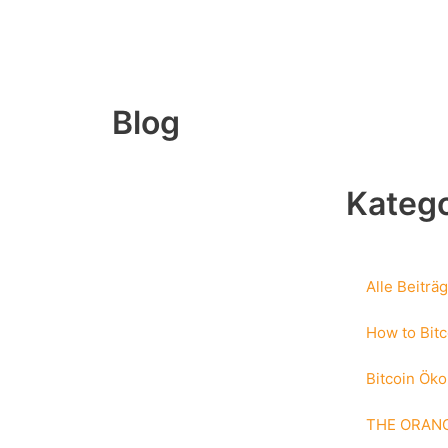
Zum
Inhalt
springen
Blog
Katego
Alle Beiträ
How to Bitc
Bitcoin Ök
THE ORANG