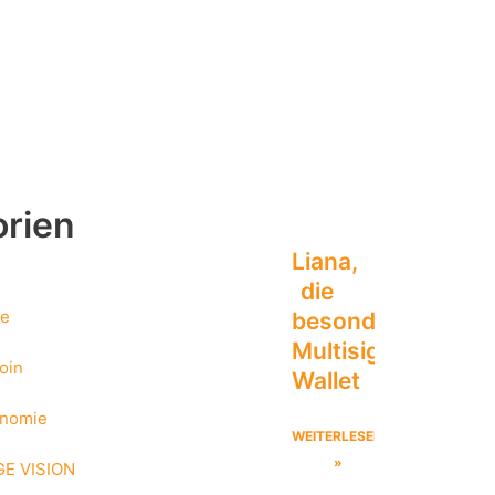
rien
Liana,
die
ge
besondere
Multisig
oin
Wallet
onomie
WEITERLESEN
»
E VISION