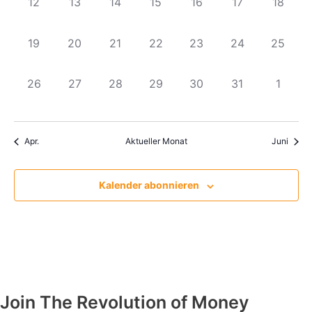
0
0
0
0
0
0
0
12
13
14
15
16
17
18
Veranstaltungen,
Veranstaltungen,
Veranstaltungen,
Veranstaltungen,
Veranstaltungen,
Veranstaltunge
Veranst
0
0
0
0
0
0
0
19
20
21
22
23
24
25
Veranstaltungen,
Veranstaltungen,
Veranstaltungen,
Veranstaltungen,
Veranstaltungen,
Veranstaltungen
Veranst
0
0
0
0
0
0
0
26
27
28
29
30
31
1
Veranstaltungen,
Veranstaltungen,
Veranstaltungen,
Veranstaltungen,
Veranstaltungen,
Veranstaltunge
Verans
Apr.
Aktueller Monat
Juni
Kalender abonnieren
Join The Revolution of Money