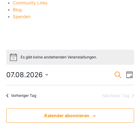
Community Links
Blog
Spenden
Es gibt keine anstehenden Veranstaltungen.
Verans
Ver
07.08.2026
Suche
Tag
Ans
Such-
Wählen
Sie
und
Vorheriger Tag
Nächster Tag
das
Ansich
Datum
aus.
Kalender abonnieren