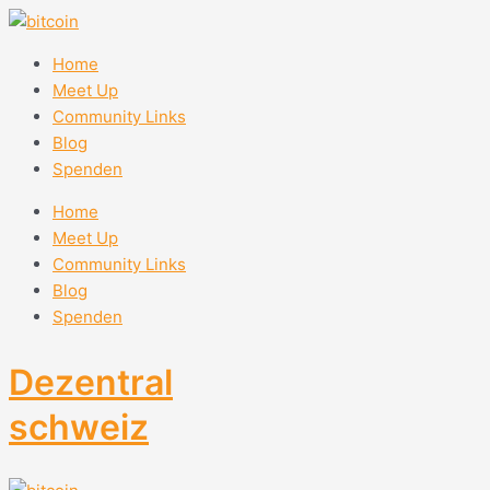
Zum
Inhalt
springen
Home
Meet Up
Community Links
Blog
Spenden
Home
Meet Up
Community Links
Blog
Spenden
Dezentral
schweiz